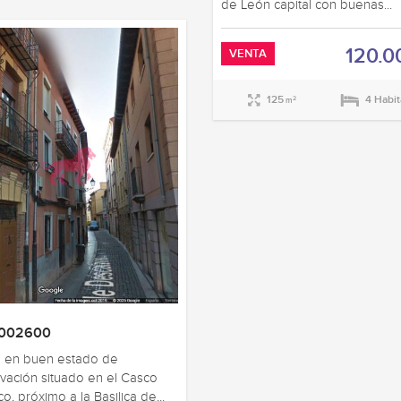
de León capital con buenas...
120.0
VENTA
125
4 Habi
2
m
C002600
io en buen estado de
vación situado en el Casco
co, próximo a la Basilica de...