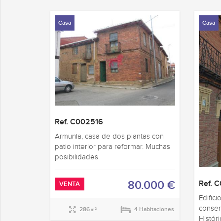
Casa
Casa
Ref. C002516
Armunia, casa de dos plantas con
patio interior para reformar. Muchas
posibilidades.
80.000 €
Ref. 
VENTA
Edific
conser
286
4 Habitaciones
2
m
Históri