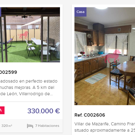
Casa
C002599
 adosado en perfecto estado
muchas mejoras. A 5 km del
de León, Villarrodrigo de...
330.000 €
A
Ref. C002606
Villar de Mazarife, Camino Fra
320
7 Habitaciones
2
m
situado aproximadamente a 2