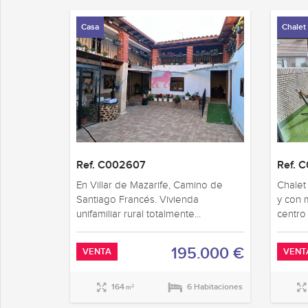
Casa
Chalet
Ref. C002607
Ref. 
En Villar de Mazarife, Camino de
Chalet
Santiago Francés. Vivienda
y con 
unifamiliar rural totalmente...
centro 
195.000 €
VENTA
VENT
164
6 Habitaciones
2
m