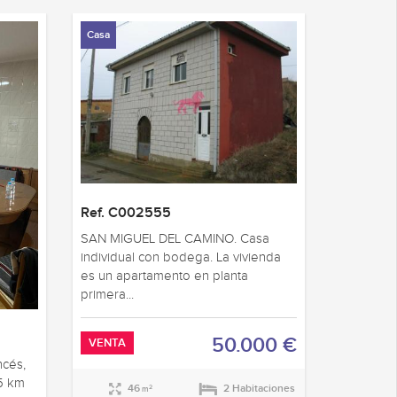
Casa
Ref. C002555
SAN MIGUEL DEL CAMINO. Casa
individual con bodega. La vivienda
es un apartamento en planta
primera...
50.000 €
VENTA
ncés,
5 km
46
2 Habitaciones
2
m