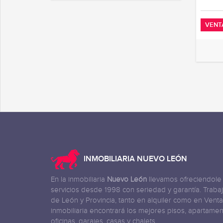
VENT
INMOBILIARIA NUEVO LEÓN
En la inmobiliaria
Nuevo León
llevamos ofreciendole
servicios desde 1998 con seriedad y garantía. Trab
de León y Provincia, tanto en alquiler como en Venta
inmobiliaria encontrará los mejores pisos, apartamen
oficinas, garajes, casas y chalets.